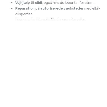
Vejhjælp til elbil
, også hvis du løber tør for strøm
Reparation på autoriserede værksteder
med elbil-
ekspertise
Gennemskuelige vilkår
uden unødvendige
overraskelser
Konkurrencedygtig pris
, der tager højde for elbilens
lave driftsomkostninger
LB Forsikring er et kundeejet selskab uden aktionærer. Det
betyder, at fokus er på medlemmerne og på at levere god service
– ikke på at skabe profit til eksterne ejere.
Fleksibel dækning – tilpasset dit behov
Du kan sammensætte din elbilforsikring med
ansvar
,
kasko
og
relevante tilvalg, så den passer til både din bil og din livssituation.
Uanset om du er ny elbilist, erfaren pendler eller bruger bilen som
familiens primære transportmiddel, kan forsikringen skræddersys
til dit behov.