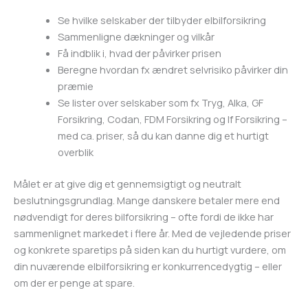
Se hvilke selskaber der tilbyder elbilforsikring
Sammenligne dækninger og vilkår
Få indblik i, hvad der påvirker prisen
Beregne hvordan fx ændret selvrisiko påvirker din
præmie
Se lister over selskaber som fx
Tryg
,
Alka
,
GF
Forsikring
,
Codan
,
FDM Forsikring
og
If Forsikring
–
med ca. priser, så du kan danne dig et hurtigt
overblik
Målet er at give dig et gennemsigtigt og neutralt
beslutningsgrundlag. Mange danskere betaler mere end
nødvendigt for deres bilforsikring – ofte fordi de ikke har
sammenlignet markedet i flere år. Med de vejledende priser
og konkrete sparetips på siden kan du hurtigt vurdere, om
din nuværende elbilforsikring er konkurrencedygtig – eller
om der er penge at spare.