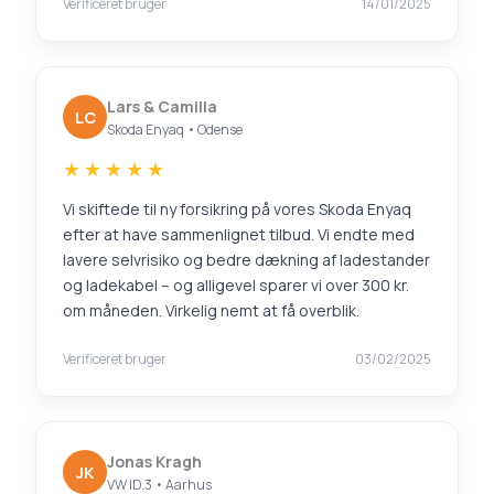
Verificeret bruger
14/01/2025
Lars & Camilla
LC
Skoda Enyaq • Odense
★★★★★
Vi skiftede til ny forsikring på vores Skoda Enyaq
efter at have sammenlignet tilbud. Vi endte med
lavere selvrisiko og bedre dækning af ladestander
og ladekabel – og alligevel sparer vi over 300 kr.
om måneden. Virkelig nemt at få overblik.
Verificeret bruger
03/02/2025
Jonas Kragh
JK
VW ID.3 • Aarhus