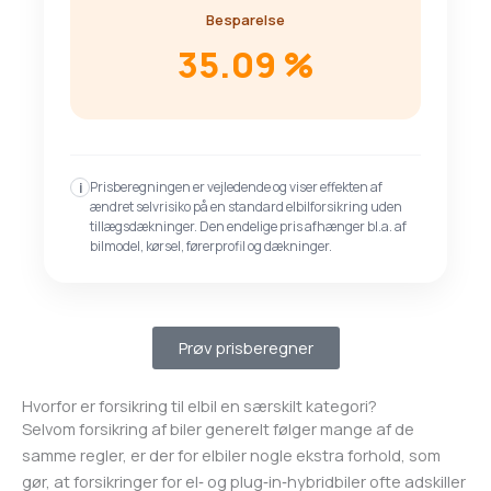
Besparelse
35.09
%
Prisberegningen er vejledende og viser effekten af
i
ændret selvrisiko på en standard elbilforsikring uden
tillægsdækninger. Den endelige pris afhænger bl.a. af
bilmodel, kørsel, førerprofil og dækninger.
Prøv prisberegner
Hvorfor er forsikring til elbil en særskilt kategori?
Selvom forsikring af biler generelt følger mange af de
samme regler, er der for elbiler nogle ekstra forhold, som
gør, at forsikringer for el‑ og plug‑in‑hybridbiler ofte adskiller