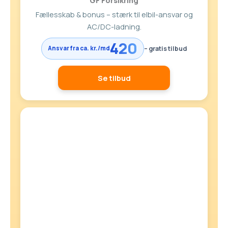
GF Forsikring
Fællesskab & bonus – stærk til elbil-ansvar og
AC/DC-ladning.
420
– gratis tilbud
Ansvar fra ca. kr./md
Se tilbud