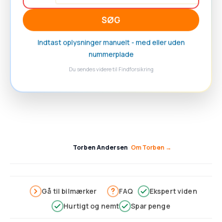
SØG
Indtast oplysninger manuelt - med eller uden
nummerplade
Du sendes videre til Findforsikring
Torben Andersen
·
·
Om Torben →
Gå til bilmærker
FAQ
Ekspert viden
Hurtigt og nemt
Spar penge