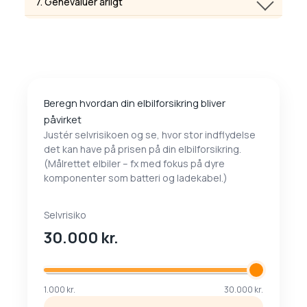
7. Gen­evaluer årligt
hjemmeopladning, for ladestander og for hvor stor
højere.
en procentdel af batteriet der dækkes. Nogle
Markedet ændrer sig hurtigt – flere elbiler, faldende
forsikringer har begrænsninger eller særskilte
batteripriser og ny teknik betyder, at priser og vilkår
betingelser for elbiler.
kan ændre sig. Sæt det på din kalender at tjekke
forsikringen hvert år.
Beregn hvordan din elbilforsikring bliver
påvirket
Justér selvrisikoen og se, hvor stor indflydelse
det kan have på prisen på din elbilforsikring.
(Målrettet elbiler – fx med fokus på dyre
komponenter som batteri og ladekabel.)
Selvrisiko
30.000
kr.
1.000 kr.
30.000 kr.