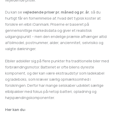
vejledende priser.
Du kan se
vejledende priser pr. måned og pr. år
, så du
hurtigt får en fornemmelse af, hvad det typisk koster at
forsikre en elbil i Danmark. Priserne er baseret på
gennemsnitlige markedsdata og giver et realistisk
udgangspunkt – men den endelige præmie afhænger altid
af bilmodel, postnummer, alder, anciennitet, selvrisiko og
valgte dækninger.
Elbiler adskiller sig på flere punkter fra traditionelle biler med
forbrændingsmotor. Batteriet er ofte bilens dyreste
komponent, og der kan være ekstraudstyr som ladekabel
og ladeboks, som kræver særlig opmærksomhed i
forsikringen. Derfor har mange selskaber udviklet særlige
elbilpakker med fokus på netop batteri, opladning og
højspændingskomponenter.
Her kan du: