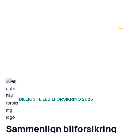
Gå
Main
til
Men
indholdet
BILLIGSTE ELBILFORSIKRING 2026
Sammenlign bilforsikring