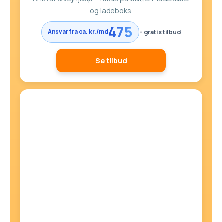
og ladeboks.
475
– gratis tilbud
Ansvar fra ca. kr./md
Se tilbud