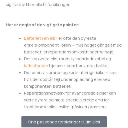
sig fra traditionelle bilforsikringer.
Her er nogle af de vigtigste pointer:
Batteriet i en elbil
er ofte den dyreste
enkeltkomponent i bilen — hvis noget går galt med
batteriet, er reparationsomkostningerne høje.
Der kan være ekstraudstyr som ladekabel og
ladestander
hjemme, som bør være dækket.
Der er en vis brand‑ og kortslutningsrisiko – især
hvis der opstår fejl under opladning eller ved
komponenter i batteriet.
Reparationsnetværk for avancerede elbiler kan
være dyrere og mere specialiserede end for
traditionelle biler, hvilket påvirker præmien.
Find passende forsikringer til din elbil