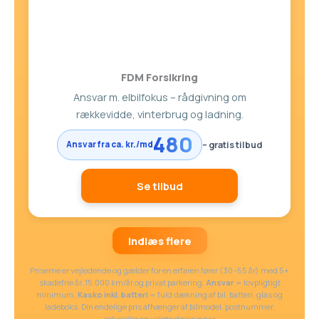
FDM Forsikring
Ansvar m. elbilfokus – rådgivning om
rækkevidde, vinterbrug og ladning.
480
– gratis tilbud
Ansvar fra ca. kr./md
Se tilbud
Indlæs flere
Priserne er vejledende og gælder for en erfaren fører (30–55 år) med 5+
skadefrie år, 15.000 km/år og privat parkering.
Ansvar
= lovpligtigt
minimum.
Kasko inkl. batteri
= fuld dækning af bil, batteri, glas og
ladeboks. Din endelige pris afhænger af bilmodel, postnummer,
selvrisiko og valgte dækninger.