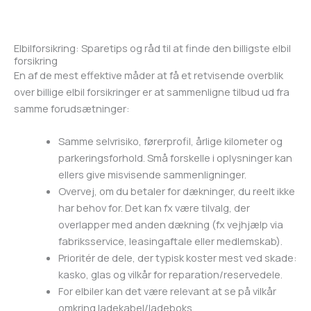
Elbilforsikring: Sparetips og råd til at finde den billigste elbil
forsikring
En af de mest effektive måder at få et retvisende overblik
over billige elbil forsikringer er at sammenligne tilbud ud fra
samme forudsætninger:
Samme selvrisiko, førerprofil, årlige kilometer og
parkeringsforhold. Små forskelle i oplysninger kan
ellers give misvisende sammenligninger.
Overvej, om du betaler for dækninger, du reelt ikke
har behov for. Det kan fx være tilvalg, der
overlapper med anden dækning (fx vejhjælp via
fabriksservice, leasingaftale eller medlemskab).
Prioritér de dele, der typisk koster mest ved skade:
kasko, glas og vilkår for reparation/reservedele.
For elbiler kan det være relevant at se på vilkår
omkring ladekabel/ladeboks,