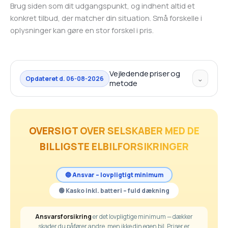
Brug siden som dit udgangspunkt, og indhent altid et
konkret tilbud, der matcher din situation. Små forskelle i
oplysninger kan gøre en stor forskel i pris.
Vejledende priser og
⌄
Opdateret d. 06-08-2026
metode
OVERSIGT OVER SELSKABER MED DE
BILLIGSTE ELBILFORSIKRINGER
🔵 Ansvar – lovpligtigt minimum
🟢 Kasko inkl. batteri – fuld dækning
Ansvarsforsikring
er det lovpligtige minimum — dækker
skader du påfører andre, men ikke din egen bil. Priser er