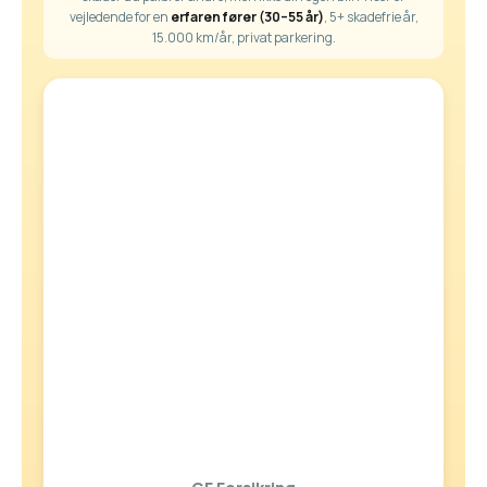
vejledende for en
erfaren fører (30–55 år)
, 5+ skadefrie år,
15.000 km/år, privat parkering.