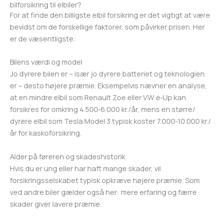
bilforsikring til elbiler?
For at finde den billigste elbil forsikring er det vigtigt at være
bevidst om de forskellige faktorer, som påvirker prisen. Her
er de væsentligste:
Bilens værdi og model
Jo dyrere bilen er – især jo dyrere batteriet og teknologien
er – desto højere præmie. Eksempelvis nævner en analyse,
at en mindre elbil som Renault Zoe eller VW e‑Up kan
forsikres for omkring 4.500‑6.000 kr./år, mens en større/
dyrere elbil som Tesla Model 3 typisk koster 7.000‑10.000 kr./
år for kaskoforsikring.
Alder på føreren og skadeshistorik
Hvis du er ung eller har haft mange skader, vil
forsikringsselskabet typisk opkræve højere præmie. Som
ved andre biler gælder også her: mere erfaring og færre
skader giver lavere præmie.