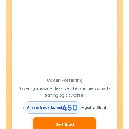
Codan Forsikring
Byvenlig ansvar – fleksibel til elbiler med smart-
ladning og citykørsel.
450
– gratis tilbud
Ansvar fra ca. kr./md
Se tilbud