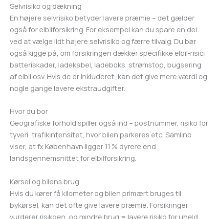
Selvrisiko og dækning
En højere selvrisiko betyder lavere præmie – det gælder
også for elbilforsikring. For eksempel kan du spare en del
ved at vælge lidt højere selvrisiko og færre tilvalg. Du bør
også kigge på, om forsikringen dækker specifikke elbil‑risici:
batteriskader, ladekabel, ladeboks, strømstop, bugsering
af elbil osv. Hvis de er inkluderet, kan det give mere værdi og
nogle gange lavere ekstraudgifter.
Hvor du bor
Geografiske forhold spiller også ind – postnummer, risiko for
tyveri, trafikintensitet, hvor bilen parkeres etc. Samlino
viser, at fx København ligger 11 % dyrere end
landsgennemsnittet for elbilforsikring.
Kørsel og bilens brug
Hvis du kører få kilometer og bilen primært bruges til
bykørsel, kan det ofte give lavere præmie. Forsikringer
vurderer risikoen, og mindre brug = lavere risiko for uheld.