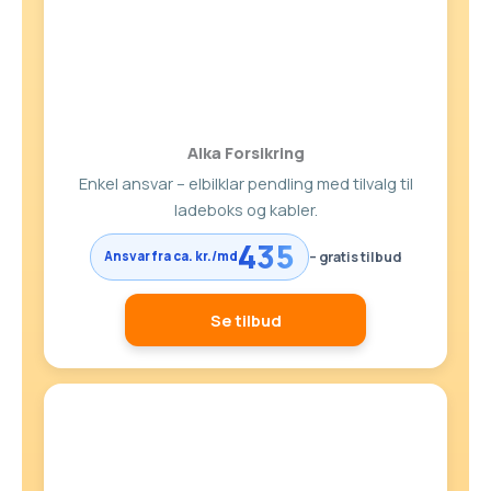
Alka Forsikring
Enkel ansvar – elbilklar pendling med tilvalg til
ladeboks og kabler.
435
– gratis tilbud
Ansvar fra ca. kr./md
Se tilbud