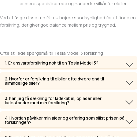
er mere specialiserede og har bedre vilkår for elbiler.
Ved at følge disse trin får du højere sandsynlighed for at finde en
forsikring, der giver god balance mellem pris og tryghed.
Ofte stillede spørgsmål til Tesla Model 3 forsikring
1. Er ansvarsforsikring nok til en Tesla Model 3?
Ansvarsforsikring er lovpligtig og dækker de skader, du påfører
2. Hvorfor er forsikring til elbiler ofte dyrere end til
andre personer eller deres ting. Men fordi en Tesla Model 3 har
almindelige biler?
høj værdi og kan få dyre reparationer ved skader, anbefales
kaskoforsikring især til nyere biler eller biler med høj
Elbiler har typisk en højere købspris, dyrere reservedele (som
3. Kan jeg få dækning for ladekabel, oplader eller
genanskaffelsesværdi.
batteri og elektronik) og reparationer kræver ofte specialiserede
ladestander med min forsikring?
værksteder og teknikere. Det giver en højere risiko- og
omkostningsprofil for forsikringsselskabet, hvilket afspejles i
Ja, flere forsikringsselskaber tilbyder særlig elbil-dækning, der
4. Hvordan påvirker min alder og erfaring som bilist prisen på
præmien på elbilforsikringen.
omfatter skader på ladekabler, adaptere og ladestandere – både
forsikringen?
hjemme og på farten. Nogle løsninger inkluderer også vejhjælp,
hvis du for eksempel løber tør for strøm og har brug for hjælp til
Forsikringsselskaber tager højde for både alder,