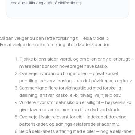
se aktuelle tilbud og vilkår på elbilforsikring.
Sådan vælger du den rette forsikring til Tesla Model 3
For at vælge den rette forsikring til din Model 3 bør du:
Tjekke bilens alder, værdi, og om bilen er ny eller brugt —
nyere biler bør som hovedregel have kasko.
Overveje hvordan du bruger bilen — privat kørsel,
pendling, erhverv, leasing — da det påvirker pris og krav.
Sammenligne flere forsikringstilbud med forskellig
dækning: ansvar, kasko, el‑bil tilvalg, vejhjælp osv.
Vurdere hvor stor selvrisiko du er villig til — høj selvrisiko
giver lavere præmie, men kan blive dyrt ved skade.
Overveje tilvalg relevant for elbil: ladekabel‑dækning,
batteriskader, opladnings‑relaterede skader m.v.
Se på selskabets erfaring med elbiler — nogle selskaber