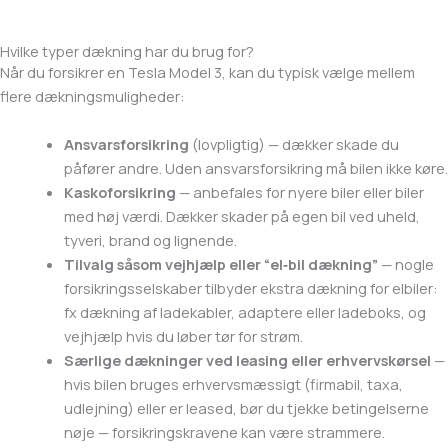
Hvilke typer dækning har du brug for?
Når du forsikrer en Tesla Model 3, kan du typisk vælge mellem
flere dækningsmuligheder:
Ansvarsforsikring
(lovpligtig) — dækker skade du
påfører andre. Uden ansvarsforsikring må bilen ikke køre.
Kaskoforsikring
— anbefales for nyere biler eller biler
med høj værdi. Dækker skader på egen bil ved uheld,
tyveri, brand og lignende.
Tilvalg såsom vejhjælp eller “el‑bil dækning”
— nogle
forsikringsselskaber tilbyder ekstra dækning for elbiler:
fx dækning af ladekabler, adaptere eller ladeboks, og
vejhjælp hvis du løber tør for strøm.
Særlige dækninger ved leasing eller erhvervskørsel
—
hvis bilen bruges erhvervsmæssigt (firmabil, taxa,
udlejning) eller er leased, bør du tjekke betingelserne
nøje — forsikringskravene kan være strammere.