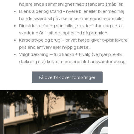
højere ende sammenlignet med standard småbiler.
Bilens alder og stand – nyere biler eller biler med høj
handelsværdi vil påvirke prisen mere end ældre biler.
Din alder, erfaring som bilist, skadehistorik og antal
skadefrie år — alt det spiller ind på præmien.
Kørselstype og brug — privat kørsel giver typisk lavere
pris end erhverv eller hyppig kørsel.
Valgt dækning — fuld kasko + tilvalg (vejhjælp, el‑bil
dækning mv.) koster mere end blot ansvarsforsikring.
Få overblik over forsikringer