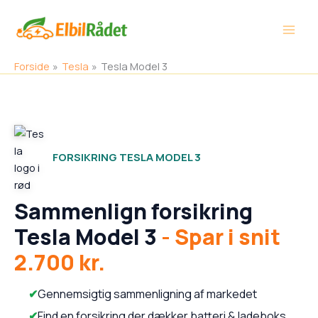
Gå
Main
til
Men
indholdet
Forside
Tesla
Tesla Model 3
FORSIKRING TESLA MODEL 3
Sammenlign forsikring
Tesla Model 3
- Spar i snit
2.700 kr.
Gennemsigtig sammenligning af markedet
Find en forsikring der dækker batteri & ladeboks