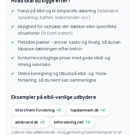
Hvad skal du kigge efter?
Fokus på elbil og el-bilspecifik dækning
(ladekabel,
opladning, batteri, ladestander osv.)
Mulighed for vejhjælp der dækker elbil-specifikke
situationer
(fx tomt batteri)
Fleksible pakker – ansvar, kasko og tilvalg, så du kan
tilpasse dækningen efter behov
Konkurrencedygtige priser med gode vilkår og
rimelig selvrisiko
Online beregning og tilbud på elbil- og Tesla-
forsikring, så du nemt kan sammenligne
Eksempler på elbil-venlige udbydere
Storstrøm Forsikring
topdanmark.dk
+2
+2
almbrand.dk
bilforsikring.net
+2
+2
Listen er ikke udtømmende – brug gerne en prissammenligner for at