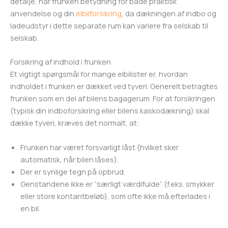
detalje, har frunken betydning for både praktisk
anvendelse og din
elbilforsikring
, da dækningen af indbo og
ladeudstyr i dette separate rum kan variere fra selskab til
selskab.
Forsikring af indhold i frunken
Et vigtigt spørgsmål for mange elbilister er, hvordan
indholdet i frunken er dækket ved tyveri. Generelt betragtes
frunken som en del af bilens bagagerum. For at forsikringen
(typisk din indboforsikring eller bilens kaskodækning) skal
dække tyveri, kræves det normalt, at:
Frunken har været forsvarligt låst (hvilket sker
automatisk, når bilen låses).
Der er synlige tegn på opbrud.
Genstandene ikke er “særligt værdifulde” (f.eks. smykker
eller store kontantbeløb), som ofte ikke må efterlades i
en bil.