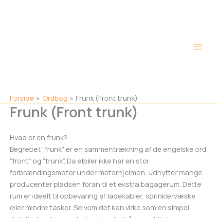
Gå
Main
til
Men
indholdet
Forside
Ordbog
Frunk (Front trunk)
Frunk (Front trunk)
Hvad er en frunk?
Begrebet “frunk” er en sammentrækning af de engelske ord
“front” og “trunk”. Da elbiler ikke har en stor
forbrændingsmotor under motorhjelmen, udnytter mange
producenter pladsen foran til et ekstra bagagerum. Dette
rum er ideelt til opbevaring af ladekabler, sprinklervæske
eller mindre tasker. Selvom det kan virke som en simpel