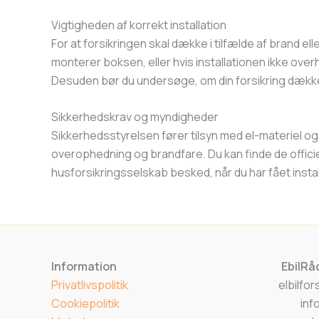
Vigtigheden af korrekt installation
For at forsikringen skal dække i tilfælde af brand elle
monterer boksen, eller hvis installationen ikke ov
Desuden bør du undersøge, om din forsikring dækker 
Sikkerhedskrav og myndigheder
Sikkerhedsstyrelsen fører tilsyn med el-materiel og i
overophedning og brandfare. Du kan finde de officiel
husforsikringsselskab besked, når du har fået instal
Information
EbilRå
Privatlivspolitik
elbilfo
Cookiepolitik
inf