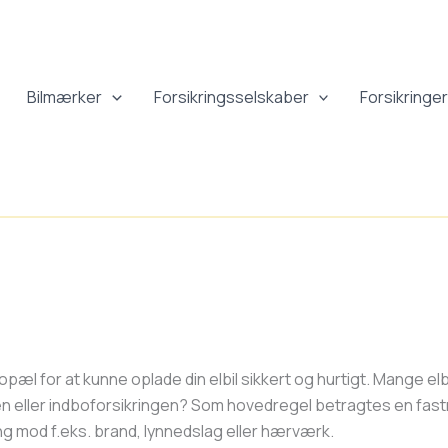
Bilmærker
Forsikringsselskaber
Forsikringe
opæl for at kunne oplade din elbil sikkert og hurtigt. Mange elbil
gen eller indboforsikringen? Som hovedregel betragtes en fa
ing mod f.eks. brand, lynnedslag eller hærværk.