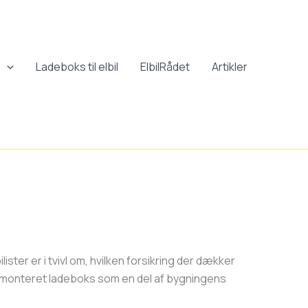
r
Ladeboks til elbil
ElbilRådet
Artikler
ister er i tvivl om, hvilken forsikring der dækker
stmonteret ladeboks som en del af bygningens