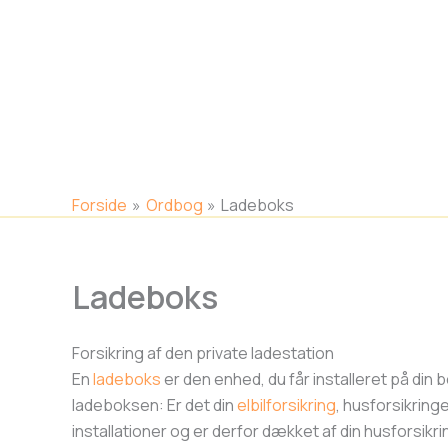
Gå
til
indholdet
Forside
Ordbog
Ladeboks
Ladeboks
Forsikring af den private ladestation
En
ladeboks
er den enhed, du får installeret på din b
ladeboksen: Er det din
elbilforsikring
, husforsikrin
installationer og er derfor dækket af din husforsikr