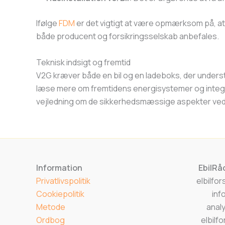
Ifølge
FDM
er det vigtigt at være opmærksom på, at d
både producent og forsikringsselskab anbefales.
Teknisk indsigt og fremtid
V2G kræver både en bil og en ladeboks, der understø
læse mere om fremtidens energisystemer og integra
vejledning om de sikkerhedsmæssige aspekter ved at 
Information
EbilRå
Privatlivspolitik
elbilfo
Cookiepolitik
inf
Metode
anal
Ordbog
elbilfo