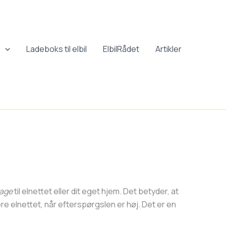
r
Ladeboks til elbil
ElbilRådet
Artikler
bage
til elnettet eller dit eget hjem. Det betyder, at
re elnettet, når efterspørgslen er høj. Det er en