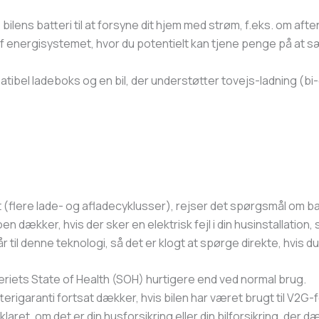
bilens batteri til at forsyne dit hjem med strøm, f.eks. om afte
l af energisystemet, hvor du potentielt kan tjene penge på at s
bel ladeboks og en bil, der understøtter tovejs-ladning (bi-d
t (flere lade- og afladecyklusser), rejser det spørgsmål om ba
en dækker, hvis der sker en elektrisk fejl i din husinstallation
år til denne teknologi, så det er klogt at spørge direkte, hvis 
eriets State of Health (SOH) hurtigere end ved normal brug.
rigaranti fortsat dækker, hvis bilen har været brugt til V2G-
laret, om det er din husforsikring eller din bilforsikring, der 