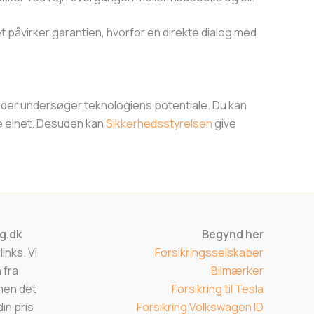
et påvirker garantien, hvorfor en direkte dialog med
, der undersøger teknologiens potentiale. Du kan
ke elnet. Desuden kan
Sikkerhedsstyrelsen
give
ng.dk
Begynd her
inks. Vi
Forsikringsselskaber
 fra
Bilmærker
men det
Forsikring til Tesla
in pris
Forsikring Volkswagen ID