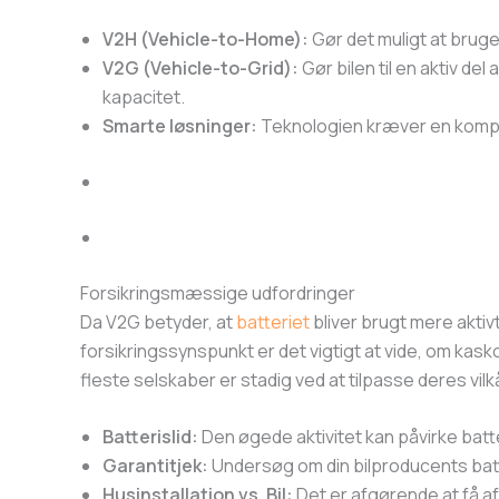
V2H (Vehicle-to-Home):
Gør det muligt at bruge 
V2G (Vehicle-to-Grid):
Gør bilen til en aktiv de
kapacitet.
Smarte løsninger:
Teknologien kræver en kompati
Forsikringsmæssige udfordringer
Da V2G betyder, at
batteriet
bliver brugt mere aktiv
forsikringssynspunkt er det vigtigt at vide, om kasko
fleste selskaber er stadig ved at tilpasse deres vilk
Batterislid:
Den øgede aktivitet kan påvirke batt
Garantitjek:
Undersøg om din bilproducents batte
Husinstallation vs. Bil:
Det er afgørende at få afk