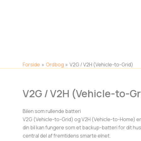
Gå
til
indholdet
Forside
Ordbog
V2G / V2H (Vehicle-to-Grid)
V2G / V2H (Vehicle-to-Gr
Bilen som rullende batteri
V2G (Vehicle-to-Grid) og V2H (Vehicle-to-Home) er t
din bil kan fungere som et backup-batteri for dit hu
central del af fremtidens smarte elnet.