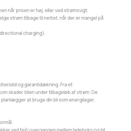
nen når prisen er høj, eller ved strømsvigt.
ælge strøm tilbage til nettet, når der er mangel på
irectional charging).
tterislid og garantidækning. Fra et
, som skader bilen under tilbageløb af strøm. De
du planlægger at bruge din bil som energilager.
formål.
dækker ved fejl i overgangen mellem ladeboks og bil.