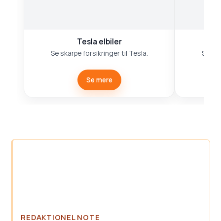
Tesla elbiler
V
Se skarpe forsikringer til Tesla.
Samme
Se mere
REDAKTIONEL NOTE