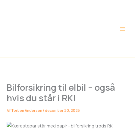
Gå
Main
til
Men
indholdet
Bilforsikring til elbil – også
hvis du står i RKI
Af
Torben Andersen
/
december 20, 2025