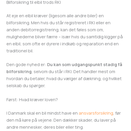
Bilforsikring til elbil trods RKI
At eje en elbil kræver (ligesom alle andre biler) en
bilforsikring. Men hvis du står registreret i RKI eller en
anden debitorregistrering, kan det føles som om,
mulighederne bliver færre – især hvis du samtidig kigger på
en elbil, som ofte er dyrere i indkøb og reparation end en
traditionel bil.
Den gode nyhed er:
Du kan som udgangspunkt stadig få
bilforsikring
, selvom du står i RKI. Det handler mest om
hvordan du betaler, hvad du vælger af dækning, og hvilket
selskab du spørger.
Først: Hvad kræver loven?
I Danmark skal en bil mindst have en
ansvarsforsikring
, før
den må køre på vejene. Den dækker skader, du laver på
andre mennesker, deres biler eller ting.